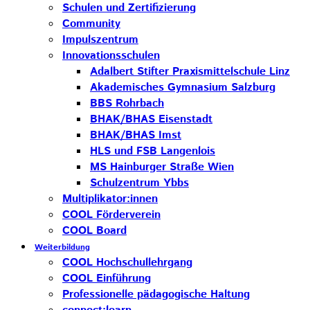
Schulen und Zertifizierung
Community
Impulszentrum
Innovationsschulen
Adalbert Stifter Praxismittelschule Linz
Akademisches Gymnasium Salzburg
BBS Rohrbach
BHAK/BHAS Eisenstadt
BHAK/BHAS Imst
HLS und FSB Langenlois
MS Hainburger Straße Wien
Schulzentrum Ybbs
Multiplikator:innen
COOL Förderverein
COOL Board
Weiterbildung
COOL Hochschullehrgang
COOL Einführung
Professionelle pädagogische Haltung