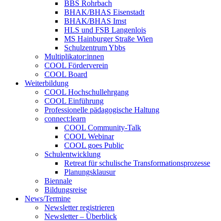
BBS Rohrbach
BHAK/BHAS Eisenstadt
BHAK/BHAS Imst
HLS und FSB Langenlois
MS Hainburger Straße Wien
Schulzentrum Ybbs
Multiplikator:innen
COOL Förderverein
COOL Board
Weiterbildung
COOL Hochschullehrgang
COOL Einführung
Professionelle pädagogische Haltung
connect:learn
COOL Community-Talk
COOL Webinar
COOL goes Public
Schulentwicklung
Retreat für schulische Transformationsprozesse
Planungsklausur
Biennale
Bildungsreise
News/Termine
Newsletter registrieren
Newsletter – Überblick