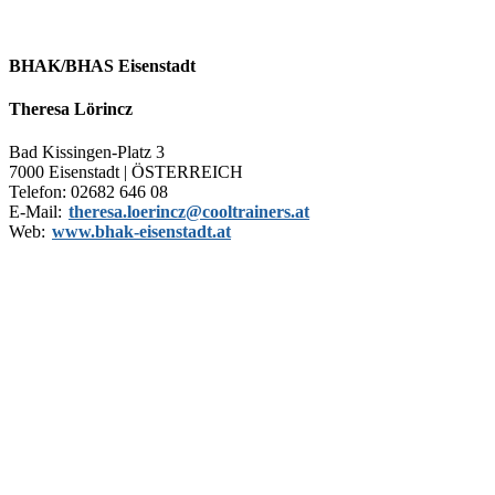
BHAK/BHAS Eisenstadt
Theresa Lörincz
Bad Kissingen-Platz 3
7000 Eisenstadt | ÖSTERREICH
Telefon: 02682 646 08
E-Mail:
theresa.loerincz@cooltrainers.at
Web:
www.bhak-eisenstadt.at
Impulszentrum für Cooperatives Offenes Lernen
c/o ibc hetzendorf – BHAK/S Wien 12
Hetzendorfer Straße 66 – 68
1120 Wien
+43 699 12 129 951
impulszentrum@cooltrainers.at
Impressum
Datenschutzerklärung