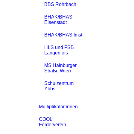
BBS Rohrbach
BHAK/BHAS
Eisenstadt
BHAK/BHAS Imst
HLS und FSB
Langenlois
MS Hainburger
Straße Wien
Schulzentrum
Ybbs
Multiplikator:innen
COOL
Förderverein