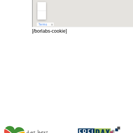
[/borlabs-cookie]
Impulszentrum für Cooperatives Offenes Lernen
c/o ibc hetzendorf – BHAK/S Wien 12
Hetzendorfer Straße 66 – 68
1120 Wien
+43 699 12 129 951
impulszentrum@cooltrainers.at