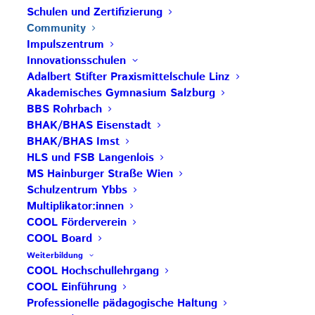
nennen, die sich freiwillig den COOL
Schulen und Zertifizierung
Qualitätskriterien
verpflichten. Das Zertifikat ist
Community
Impulszentrum
drei Jahre gültig und kann im Rahmen einer
Innovationsschulen
Rezertifizierung verlängert werden.
Adalbert Stifter Praxismittelschule Linz
Akademisches Gymnasium Salzburg
COOL Impulsschulen
zertifizieren sich freiwillig
BBS Rohrbach
nach den Qualitätskriterien. Sie stellen außerdem
BHAK/BHAS Eisenstadt
ihr Know-How auch anderen Schulen und
BHAK/BHAS Imst
Lehrpersonen im Rahmen von Schulbesuchen zur
HLS und FSB Langenlois
MS Hainburger Straße Wien
Verfügung. Das Zertifikat ist drei Jahre lang gültig.
Schulzentrum Ybbs
Multiplikator:innen
Die
Innovationsschulen
sind die Flaggschiffe der
COOL Förderverein
COOL Community!
COOL Board
Weiterbildung
Die
Multiplikator:innen
sind über ihre Schule
COOL Hochschullehrgang
hinaus tätig. Sie stellen ihr Know-How aus der
COOL Einführung
eigenen Praxis zur Verfügung und können für
Professionelle pädagogische Haltung