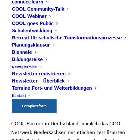
Fortbildungen, COOL Zertifizierungen usw.
connect:learn
COOL Community-Talk
angefragt werden. Bei der jährlichen
COOL Webinar
Multiplikator:innentagung
tauschen sie
COOL goes Public
Erfahrungen und Know-How aus und
Schulentwicklung
professionalisieren sich weiter.
Retreat für schulische Transformationsprozesse
Planungsklausur
Die Tätigkeiten und Initiativen der Partner- Impuls-
Biennale
Bildungsreise
und Innovationsschulen der COOL Community
News/Termine
werden vom
COOL Förderverein
unterstützt.
Newsletter registrieren
Newsletter – Überblick
Das
Impulszentrum
leitet und koordiniert die
Termine Fort- und Weiterbildungen
Lehrer:inneninitiative.
Kontakt
Die COOL Community ist bereits über die Grenzen
Lernplattform
Österreichs hinausgewachsen. Aktuell gibt es
COOL Partner in Deutschland, nämlich das COOL
Netzwerk Niedersachsen mit etlichen zertifizierten