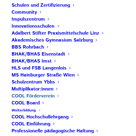
Schulen und Zertifizierung
Kooperationspartner für EU-Projekte. Außerdem
Community
beteiligt er sich an der Organisation und
Impulszentrum
Durchführung von Veranstaltungen (Kongresse,
Innovationsschulen
Tagungen, Exkursionen …) und lukriert bzw.
Adalbert Stifter Praxismittelschule Linz
verwaltet die dafür notwendigen Fördergelder.
Akademisches Gymnasium Salzburg
BBS Rohrbach
Mit einem einmaligen Beitrag in Höhe von EUR
BHAK/BHAS Eisenstadt
BHAK/BHAS Imst
25,00 für Einzelpersonen bzw. EUR 100,00 für
HLS und FSB Langenlois
Institutionen (z. B. Schulen, Universitäten,
MS Hainburger Straße Wien
Organisationen usw.) können interessierte
Schulzentrum Ybbs
Personen bzw. Institutionen Mitglieder werden und
Multiplikator:innen
damit die Verbreitung des COOL Gedankens aktiv
COOL Förderverein
COOL Board
unterstützen. Für ausländische Partnerschulen
Weiterbildung
gelten Sonderbestimmungen, welche auf Anfrage
COOL Hochschullehrgang
übermittelt werden.
COOL Einführung
Professionelle pädagogische Haltung
Anmeldung zum Förderverein:
HIER