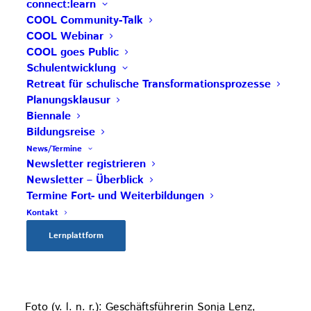
connect:learn
COOL Community-Talk
Kontakt:
foerderverein@cooltrainers.at
COOL Webinar
COOL goes Public
Zu den
Statuten
Schulentwicklung
Retreat für schulische Transformationsprozesse
Planungsklausur
Biennale
Bildungsreise
News/Termine
Newsletter registrieren
Newsletter – Überblick
Termine Fort- und Weiterbildungen
Kontakt
Lernplattform
Foto (v. l. n. r.): Geschäftsführerin Sonja Lenz,