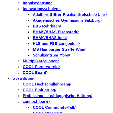
Impulszentrum
Innovationsschulen
Adalbert Stifter Praxismittelschule Linz
Akademisches Gymnasium Salzburg
BBS Rohrbach
BHAK/BHAS Eisenstadt
BHAK/BHAS Imst
HLS und FSB Langenlois
MS Hainburger Straße Wien
Schulzentrum Ybbs
Multiplikator:innen
COOL Förderverein
COOL Board
Weiterbildung
COOL Hochschullehrgang
COOL Einführung
Professionelle pädagogische Haltung
connect:learn
COOL Community-Talk