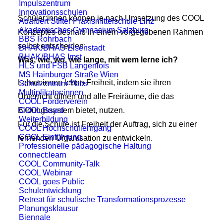
Impulszentrum
Innovationsschulen
Schüler:innen können je nach Umsetzung des COOL
Adalbert Stifter Praxismittelschule Linz
Akademisches Gymnasium Salzburg
Konzeptes deshalb in einem vorgegebenen Rahmen
BBS Rohrbach
selbst entscheiden:
BHAK/BHAS Eisenstadt
BHAK/BHAS Imst
Was, wie, wo, wie lange, mit wem lerne ich?
HLS und FSB Langenlois
MS Hainburger Straße Wien
Lehrer:innen leben Freiheit, indem sie ihren
Schulzentrum Ybbs
Multiplikator:innen
Unterricht öffnen und alle Freiräume, die das
COOL Förderverein
Bildungssystem bietet, nutzen.
COOL Board
Weiterbildung
Für die Schule ist Freiheit der Auftrag, sich zu einer
COOL Hochschullehrgang
COOL Einführung
lernenden Organisation zu entwickeln.
Professionelle pädagogische Haltung
connect:learn
COOL Community-Talk
COOL Webinar
COOL goes Public
Schulentwicklung
Retreat für schulische Transformationsprozesse
Planungsklausur
Biennale