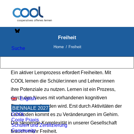
Freiheit
Home
Freiheit
Suche
Ein aktiver Lernprozess erfordert Freiheiten. Mit
COOL lernen die Schüler:innen und Lehrer:innen
ihre Potenziale zu nutzen. Lernen ist ein Prozess,
durch den Neues mit vorhandenen kognitiven
English
Strukturen verbunden wird. Erst durch Aktivitäten der
BIENNALE 2027
Lernenden kommt es zu Veränderungen im Gehirn.
COOL
Coole Praxis
Die steigende Komplexität in unserer Gesellschaft
Schulen und Zertifizierung
Community
braucht mehr Freiheit.