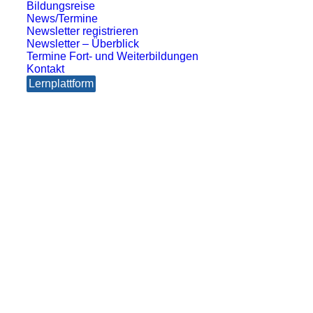
Bildungsreise
News/Termine
Newsletter registrieren
Newsletter – Überblick
Termine Fort- und Weiterbildungen
Kontakt
Lernplattform
Impulszentrum für Cooperatives Offenes Lernen
c/o ibc hetzendorf – BHAK/S Wien 12
Hetzendorfer Straße 66 – 68
1120 Wien
+43 699 12 129 951
impulszentrum@cooltrainers.at
Impressum