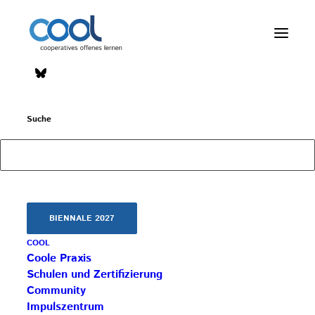
Muliplikator*innen 2021/2022
Home
Muliplikator*innen 2021/2022
Suche
Muliplikator*innen
BIENNALE 2027
COOL
2021/2022
Coole Praxis
Schulen und Zertifizierung
Community
[caldera_form id=“CF60958547d64f9″]
Impulszentrum