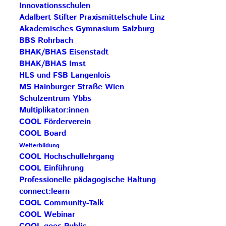
Innovationsschulen
Adalbert Stifter Praxismittelschule Linz
Akademisches Gymnasium Salzburg
BBS Rohrbach
BHAK/BHAS Eisenstadt
Impulszentrum für Cooperatives Offenes Lernen
BHAK/BHAS Imst
c/o ibc hetzendorf – BHAK/S Wien 12
HLS und FSB Langenlois
Hetzendorfer Straße 66 – 68
MS Hainburger Straße Wien
Schulzentrum Ybbs
1120 Wien
Multiplikator:innen
+43 699 12 129 951
COOL Förderverein
impulszentrum@cooltrainers.at
COOL Board
Weiterbildung
COOL Hochschullehrgang
Impressum
COOL Einführung
Datenschutzerklärung
Professionelle pädagogische Haltung
connect:learn
COOL Community-Talk
COOL Webinar