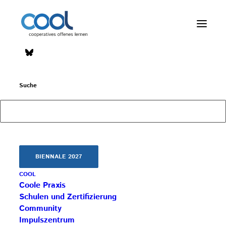
Impulszentrum für Cooperatives Offenes Lernen
Suche
c/o ibc hetzendorf – BHAK/S Wien 12
Hetzendorfer Straße 66 – 68
1120 Wien
+43 699 12 129 951
impulszentrum@cooltrainers.at
BIENNALE 2027
COOL
Impressum
Coole Praxis
Datenschutzerklärung
Schulen und Zertifizierung
Community
Impulszentrum