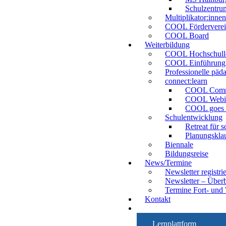
Schulzentru
Multiplikator:innen
COOL Fördervere
COOL Board
Weiterbildung
COOL Hochschull
COOL Einführung
Professionelle päd
connect:learn
COOL Comm
COOL Webi
COOL goes 
Schulentwicklung
Retreat für 
Planungskla
Biennale
Bildungsreise
News/Termine
Newsletter registri
Newsletter – Überb
Termine Fort- und
Kontakt
Lernplattform