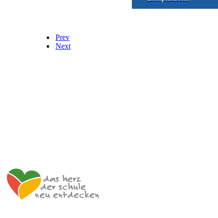
Prev
Next
Impulszentrum für Cooperatives Offenes Lernen
c/o ibc hetzendorf – BHAK/S Wien 12
Hetzendorfer Straße 66 – 68
1120 Wien
+43 699 12 129 951
impulszentrum@cooltrainers.at