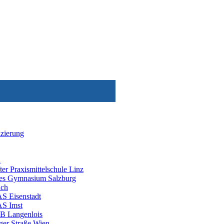
izierung
n
ter Praxismittelschule Linz
es Gymnasium Salzburg
ch
 Eisenstadt
 Imst
B Langenlois
er Straße Wien