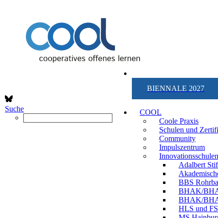
BIENNALE 2027
Suche
COOL
Coole Praxis
Schulen und Zertif
Community
Impulszentrum
Innovationsschule
Adalbert Stif
Akademisch
BBS Rohrba
BHAK/BHAS
BHAK/BHAS
HLS und FS
MS Hainburg