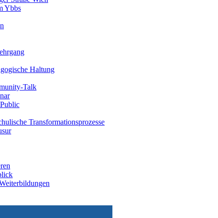
m Ybbs
in
ehrgang
agogische Haltung
unity-Talk
nar
Public
schulische Transformationsprozesse
usur
eren
lick
 Weiterbildungen