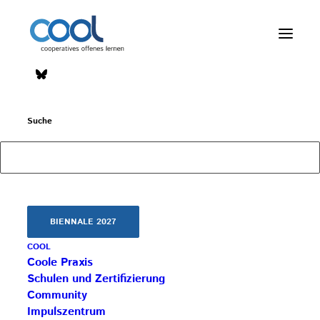
Impulszentrum für Cooperatives Offenes Lernen
Suche
c/o ibc hetzendorf – BHAK/S Wien 12
Hetzendorfer Straße 66 – 68
1120 Wien
+43 699 12 129 951
impulszentrum@cooltrainers.at
BIENNALE 2027
COOL
Impressum
Coole Praxis
Datenschutzerklärung
Schulen und Zertifizierung
Community
Impulszentrum