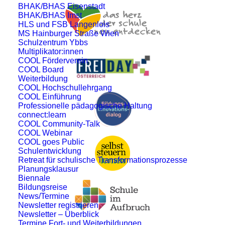
BHAK/BHAS Eisenstadt
BHAK/BHAS Imst
HLS und FSB Langenlois
MS Hainburger Straße Wien
Schulzentrum Ybbs
Multiplikator:innen
COOL Förderverein
COOL Board
Weiterbildung
COOL Hochschullehrgang
COOL Einführung
Professionelle pädagogische Haltung
connect:learn
COOL Community-Talk
COOL Webinar
COOL goes Public
Schulentwicklung
Retreat für schulische Transformationsprozesse
Planungsklausur
Biennale
Bildungsreise
News/Termine
Newsletter registrieren
Newsletter – Überblick
Termine Fort- und Weiterbildungen