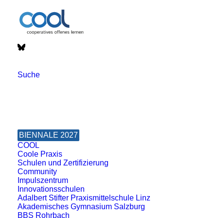
Impulszentrum für Cooperatives Offenes Lernen
Suche
c/o ibc hetzendorf – BHAK/S Wien 12
Hetzendorfer Straße 66 – 68
1120 Wien
+43 699 12 129 951
BIENNALE 2027
impulszentrum@cooltrainers.at
COOL
Coole Praxis
Schulen und Zertifizierung
Impressum
Community
Impulszentrum
Datenschutzerklärung
Innovationsschulen
Adalbert Stifter Praxismittelschule Linz
Akademisches Gymnasium Salzburg
BBS Rohrbach