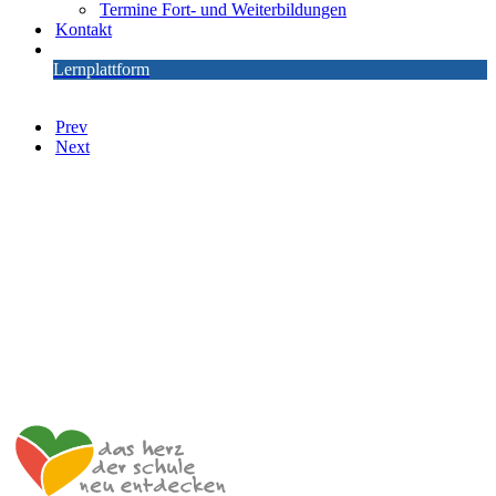
Termine Fort- und Weiterbildungen
Kontakt
Lernplattform
Prev
Next
Impulszentrum für Cooperatives Offenes Lernen
c/o ibc hetzendorf – BHAK/S Wien 12
Hetzendorfer Straße 66 – 68
1120 Wien
+43 699 12 129 951
impulszentrum@cooltrainers.at
Impressum
Datenschutzerklärung