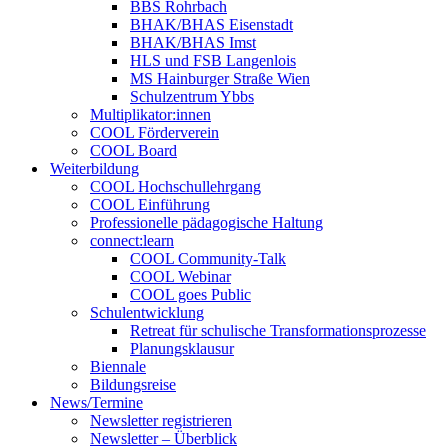
BBS Rohrbach
BHAK/BHAS Eisenstadt
BHAK/BHAS Imst
HLS und FSB Langenlois
MS Hainburger Straße Wien
Schulzentrum Ybbs
Multiplikator:innen
COOL Förderverein
COOL Board
Weiterbildung
COOL Hochschullehrgang
COOL Einführung
Professionelle pädagogische Haltung
connect:learn
COOL Community-Talk
COOL Webinar
COOL goes Public
Schulentwicklung
Retreat für schulische Transformationsprozesse
Planungsklausur
Biennale
Bildungsreise
News/Termine
Newsletter registrieren
Newsletter – Überblick