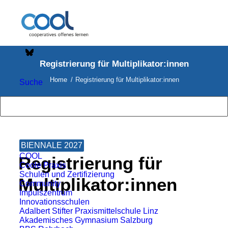
Registrierung für Multiplikator:innen
Home
Registrierung für Multiplikator:innen
Suche
BIENNALE 2027
COOL
Registrierung für
Coole Praxis
Schulen und Zertifizierung
Multiplikator:innen
Community
Impulszentrum
Innovationsschulen
Adalbert Stifter Praxismittelschule Linz
Akademisches Gymnasium Salzburg