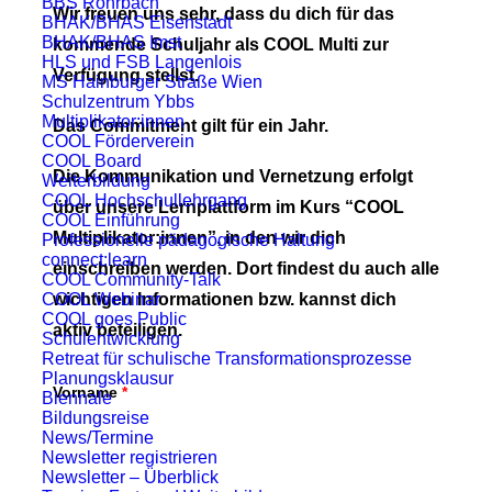
BBS Rohrbach
Wir freuen uns sehr, dass du dich für das
BHAK/BHAS Eisenstadt
BHAK/BHAS Imst
kommende Schuljahr als COOL Multi zur
HLS und FSB Langenlois
Verfügung stellst.
MS Hainburger Straße Wien
Schulzentrum Ybbs
Multiplikator:innen
Das Commitment gilt für ein Jahr.
COOL Förderverein
COOL Board
Die Kommunikation und Vernetzung erfolgt
Weiterbildung
COOL Hochschullehrgang
über unsere Lernplattform im Kurs “COOL
COOL Einführung
Multiplikator:innen”, in den wir dich
Professionelle pädagogische Haltung
connect:learn
einschreiben werden. Dort findest du auch alle
COOL Community-Talk
COOL Webinar
wichtigen Informationen bzw. kannst dich
COOL goes Public
aktiv beteiligen.
Schulentwicklung
Retreat für schulische Transformationsprozesse
Planungsklausur
Vorname
*
Biennale
Bildungsreise
News/Termine
Newsletter registrieren
Newsletter – Überblick