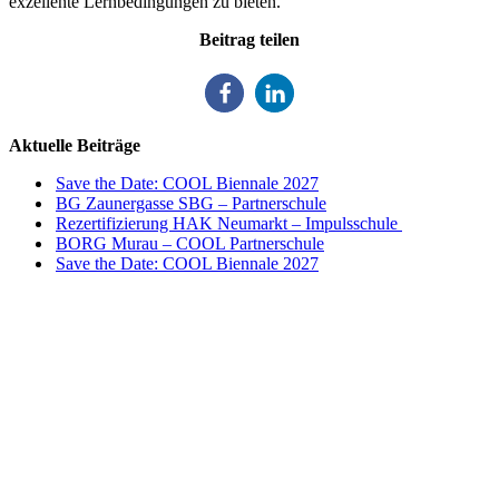
exzellente Lernbedingungen zu bieten.
Beitrag teilen
Aktuelle Beiträge
Save the Date: COOL Biennale 2027
BG Zaunergasse SBG – Partnerschule
Rezertifizierung HAK Neumarkt – Impulsschule
BORG Murau – COOL Partnerschule
Save the Date: COOL Biennale 2027
Impulszentrum für Cooperatives Offenes Lernen
c/o ibc hetzendorf – BHAK/S Wien 12
Hetzendorfer Straße 66 – 68
1120 Wien
+43 699 12 129 951
impulszentrum@cooltrainers.at
Impressum
Datenschutzerklärung