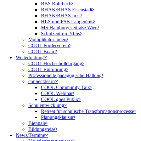
BBS Rohrbach
BHAK/BHAS Eisenstadt
BHAK/BHAS Imst
HLS und FSB Langenlois
MS Hainburger Straße Wien
Schulzentrum Ybbs
Multiplikator:innen
COOL Förderverein
COOL Board
Weiterbildung
COOL Hochschullehrgang
COOL Einführung
Professionelle pädagogische Haltung
connect:learn
COOL Community-Talk
COOL Webinar
COOL goes Public
Schulentwicklung
Retreat für schulische Transformationsprozesse
Planungsklausur
Biennale
Bildungsreise
News/Termine