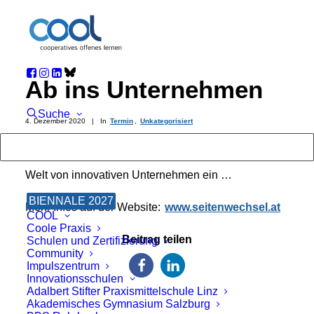
Ab ins Unternehmen
Suche
4. Dezember 2020
|
In
Termin
,
Unkategorisiert
Mutige Lehrkräfte tauchen vom Klassenzimmer in die
Welt von innovativen Unternehmen ein …
BIENNALE 2027
Mehr Infos auf der Website:
www.seitenwechsel.at
COOL
Coole Praxis
Beitrag teilen
Schulen und Zertifizierung
Community
Impulszentrum
Innovationsschulen
Adalbert Stifter Praxismittelschule Linz
Akademisches Gymnasium Salzburg