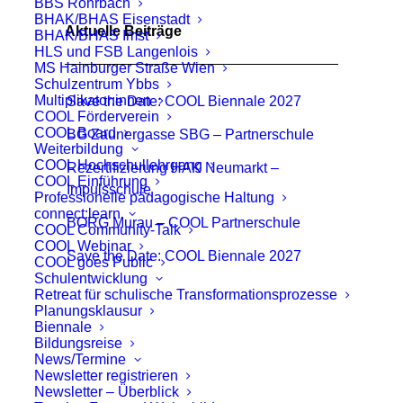
BBS Rohrbach
BHAK/BHAS Eisenstadt
Aktuelle Beiträge
BHAK/BHAS Imst
HLS und FSB Langenlois
MS Hainburger Straße Wien
Schulzentrum Ybbs
Multiplikator:innen
Save the Date: COOL Biennale 2027
COOL Förderverein
COOL Board
BG Zaunergasse SBG – Partnerschule
Weiterbildung
COOL Hochschullehrgang
Rezertifizierung HAK Neumarkt –
COOL Einführung
Impulsschule
Professionelle pädagogische Haltung
connect:learn
BORG Murau – COOL Partnerschule
COOL Community-Talk
COOL Webinar
Save the Date: COOL Biennale 2027
COOL goes Public
Schulentwicklung
Retreat für schulische Transformationsprozesse
Planungsklausur
Biennale
Bildungsreise
News/Termine
Newsletter registrieren
Newsletter – Überblick