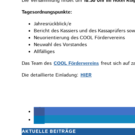
Die Versammlung findet um
18:30 Uhr im Hotel Kol
Tagesordnungspunkte:
Jahresrückblick/e
Bericht des Kassiers und des Kassaprüfers sow
Neuorientierung des COOL Fördervereins
Neuwahl des Vorstandes
Allfälliges
Das Team des
COOL Fördervereins
freut sich auf 
Die detaillierte Einladung:
HIER
AKTUELLE BEITRÄGE