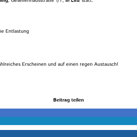
ping
, Gesellenhausstraße 1/7,
in Linz
statt.
ie Entlastung
zahlreiches Erscheinen und auf einen regen Austausch!
Beitrag teilen