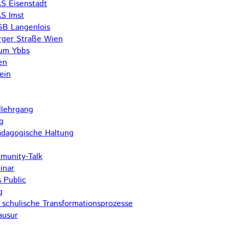
 Eisenstadt
S Imst
SB Langenlois
rger Straße Wien
rum Ybbs
en
ein
lehrgang
g
pädagogische Haltung
unity-Talk
inar
 Public
g
r schulische Transformationsprozesse
ausur