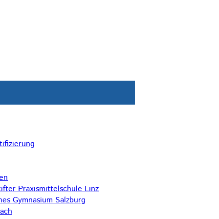
ifizierung
len
ifter Praxismittelschule Linz
hes Gymnasium Salzburg
ach