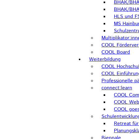
BHAK/BHAS
BHAK/BHA
HLS und F
MS Hainbu
Schulzent
Multiplikator:inn
COOL Förderver
COOL Board
Weiterbildung
COOL Hochschul
COOL Einführun
Professionelle 
connect:learn
COOL Comm
COOL Web
COOL goes
Schulentwicklun
Retreat fü
Planungskl
Biennale