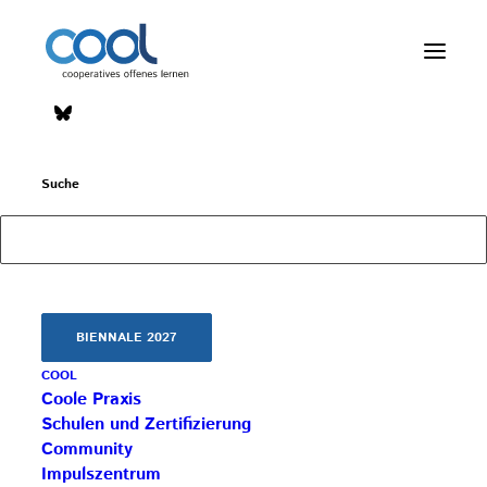
Impulszentrum für Cooperatives Offenes Lernen
Suche
c/o ibc hetzendorf – BHAK/S Wien 12
Hetzendorfer Straße 66 – 68
1120 Wien
+43 699 12 129 951
impulszentrum@cooltrainers.at
BIENNALE 2027
COOL
Impressum
Coole Praxis
Datenschutzerklärung
Schulen und Zertifizierung
Community
Impulszentrum