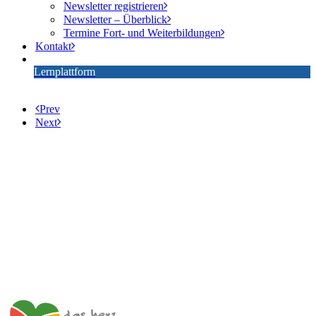
Newsletter registrieren
Newsletter – Überblick
Termine Fort- und Weiterbildungen
Kontakt
Lernplattform
Prev
Next
Impulszentrum für Cooperatives Offenes Lernen
c/o ibc hetzendorf – BHAK/S Wien 12
Hetzendorfer Straße 66 – 68
1120 Wien
+43 699 12 129 951
impulszentrum@cooltrainers.at
Impressum
Datenschutzerklärung