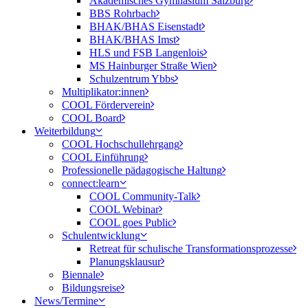
Akademisches Gymnasium Salzburg
BBS Rohrbach
BHAK/BHAS Eisenstadt
BHAK/BHAS Imst
HLS und FSB Langenlois
MS Hainburger Straße Wien
Schulzentrum Ybbs
Multiplikator:innen
COOL Förderverein
COOL Board
Weiterbildung
COOL Hochschullehrgang
COOL Einführung
Professionelle pädagogische Haltung
connect:learn
COOL Community-Talk
COOL Webinar
COOL goes Public
Schulentwicklung
Retreat für schulische Transformationsprozesse
Planungsklausur
Biennale
Bildungsreise
News/Termine