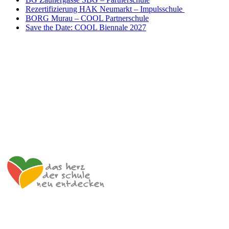
Rezertifizierung HAK Neumarkt – Impulsschule
BORG Murau – COOL Partnerschule
Save the Date: COOL Biennale 2027
Impulszentrum für Cooperatives Offenes Lernen
c/o ibc hetzendorf – BHAK/S Wien 12
Hetzendorfer Straße 66 – 68
1120 Wien
+43 699 12 129 951
impulszentrum@cooltrainers.at
Impressum
Datenschutzerklärung