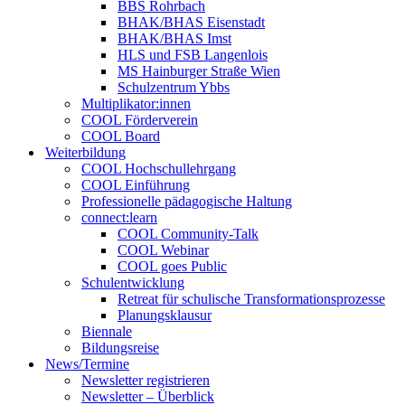
BBS Rohrbach
BHAK/BHAS Eisenstadt
BHAK/BHAS Imst
HLS und FSB Langenlois
MS Hainburger Straße Wien
Schulzentrum Ybbs
Multiplikator:innen
COOL Förderverein
COOL Board
Weiterbildung
COOL Hochschullehrgang
COOL Einführung
Professionelle pädagogische Haltung
connect:learn
COOL Community-Talk
COOL Webinar
COOL goes Public
Schulentwicklung
Retreat für schulische Transformationsprozesse
Planungsklausur
Biennale
Bildungsreise
News/Termine
Newsletter registrieren
Newsletter – Überblick