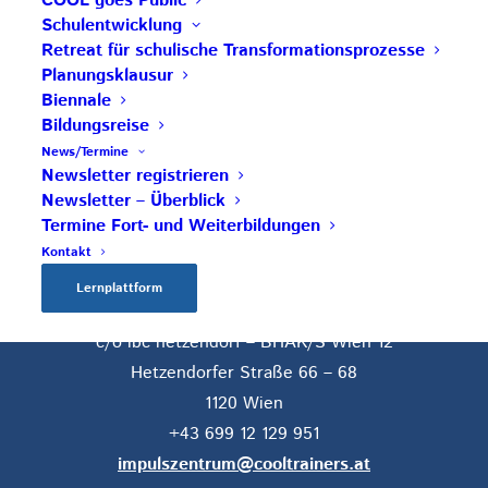
COOL goes Public
Impulsschule
Schulentwicklung
BORG Murau – COOL Partnerschule
Retreat für schulische Transformationsprozesse
Planungsklausur
Save the Date: COOL Biennale 2027
Biennale
Bildungsreise
News/Termine
Newsletter registrieren
Newsletter – Überblick
Termine Fort- und Weiterbildungen
Kontakt
Lernplattform
Impulszentrum für Cooperatives Offenes Lernen
c/o ibc hetzendorf – BHAK/S Wien 12
Hetzendorfer Straße 66 – 68
1120 Wien
+43 699 12 129 951
impulszentrum@cooltrainers.at