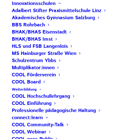
zehntausende Teilnehmer*innen die
Innovationsschulen
Veranstaltungen besucht und
hunderte Schulen
in
Adalbert Stifter Praxismittelschule Linz
ganz Österreich sind Teil der Initiative.
Akademisches Gymnasium Salzburg
BBS Rohrbach
Mehr Info unter
www.schule-im-aufbruch.at
BHAK/BHAS Eisenstadt
BHAK/BHAS Imst
Beitrag teilen
HLS und FSB Langenlois
MS Hainburger Straße Wien
Schulzentrum Ybbs
Multiplikator:innen
COOL Förderverein
COOL Board
AKTUELLE BEITRÄGE
Weiterbildung
COOL Hochschullehrgang
COOL Einführung
Save the Date: COOL Biennale 2027
Professionelle pädagogische Haltung
connect:learn
BG Zaunergasse SBG – Partnerschule
COOL Community-Talk
COOL Webinar
Rezertifizierung HAK Neumarkt –