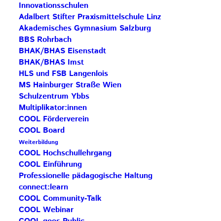
Innovationsschulen
Adalbert Stifter Praxismittelschule Linz
„COOL“ (cooperative open learning) ist ein
Akademisches Gymnasium Salzburg
Lernkonzept, das den Unterricht einerseits durch
BBS Rohrbach
die Vielzahl diverser kreativer und offener
BHAK/BHAS Eisenstadt
BHAK/BHAS Imst
Unterrichtsmethoden bunter macht. Andererseits
HLS und FSB Langenlois
lernen dadurch unsere Schüler:innen aber auch,
MS Hainburger Straße Wien
Verantwortung für ihr eigenes Lernen zu
Schulzentrum Ybbs
übernehmen und das Lerntempo und die Auswahl
Multiplikator:innen
der Arbeitsmethoden selbst zu bestimmen.
COOL Förderverein
COOL Board
Kooperatives, offenes Lernen ist für die FW und
Weiterbildung
COOL Hochschullehrgang
HLW Zwettl bereits seit 20 Jahren ein wichtiger
COOL Einführung
Bestandteil unserer Unterrichtshaltung. Aufgrund
Professionelle pädagogische Haltung
der stetigen Erweiterung des COOL-Teams und der
connect:learn
großen Motivation und das Engagement der
COOL Community-Talk
COOL Webinar
Lehrer:innen konnten in den letzten Jahren sehr