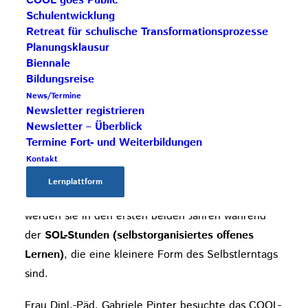
COOL goes Public
innovative, schülerzentrierte Konzepte in der
Schulentwicklung
Schule umgesetzt werden. Der
Experience Day
in
Retreat für schulische Transformationsprozesse
der Fachschule ermöglichte den Schülerinnen, an
Planungsklausur
einem Schultag pro Woche an einem
Biennale
Bildungsreise
umfangreichen, zum Teil fächerübergreifenden
News/Termine
Projekt zu arbeiten oder in diverse Unternehmen zu
Newsletter registrieren
schnuppern.
Newsletter – Überblick
Am
Selbstlerntag
ab dem 3. Jahrgang in der HLW
Termine Fort- und Weiterbildungen
lernen die Schüler:innen in festgelegten Fächern
Kontakt
über Wochen hinweg an bestimmten Projekten, die
Lernplattform
von den Lehrenden gecoacht werden. Hingeführt
werden sie in den ersten beiden Jahren während
der
SOL-Stunden (selbstorganisiertes offenes
Lernen)
, die eine kleinere Form des Selbstlerntags
sind.
Frau Dipl.-Päd. Gabriele Pinter besuchte das COOL-