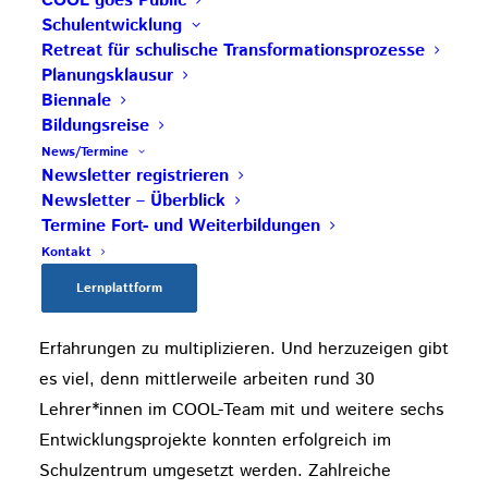
COOL goes Public
Impulszentrum untersteht dem Bundesministerium
Schulentwicklung
für Bildung, Wissenschaft und Forschung. Das
Retreat für schulische Transformationsprozesse
Entwicklungsprojekt mit dem Thema
Planungsklausur
Biennale
„Implementierung von COOL im SZ-Ybbs“ wurde
Bildungsreise
nach dem Abschluss des Lehrgangs erfolgreich
News/Termine
umgesetzt. Mit einer ersten Klasse HAK startete
Newsletter registrieren
das Team mit dem COOL-Unterricht. 2012 wurden
Newsletter – Überblick
Termine Fort- und Weiterbildungen
wir zur COOL- Impulsschule und kurz darauf zur
Kontakt
COOL-Innovationsschule
zertifiziert. Als COOL-
Innovationsschule verpflichtet sich das SZ-Ybbs, das
Lernplattform
COOL-Konzept und alle damit verbundenen
Erfahrungen zu multiplizieren. Und herzuzeigen gibt
es viel, denn mittlerweile arbeiten rund 30
Lehrer*innen im COOL-Team mit und weitere sechs
Entwicklungsprojekte konnten erfolgreich im
Schulzentrum umgesetzt werden. Zahlreiche