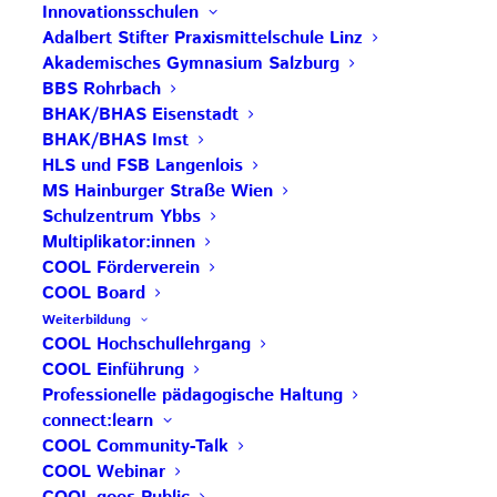
sozialen Zusammenhalt fördern müsse. Weiters
Innovationsschulen
solle die interdisziplinäre Auseinandersetzung mit
Adalbert Stifter Praxismittelschule Linz
Akademisches Gymnasium Salzburg
Problemen im Vordergrund stehen. Das Team des
BBS Rohrbach
Schulzentrums Ybbs bereitet ihre Schüler*innen auf
BHAK/BHAS Eisenstadt
diese Zukunft vor. Ein Puzzleteil dafür ist COOL
BHAK/BHAS Imst
und wir feiern heuer bereits 10 Jahre COOL.
HLS und FSB Langenlois
MS Hainburger Straße Wien
Die Entwicklung hin zur Modellschule für
Schulzentrum Ybbs
Individualisierung und Potenzialentfaltung war
Multiplikator:innen
COOL Förderverein
unser WHY. Mit COOL haben wir dafür in der
COOL Board
HAK/HAS den Grundstein dafür gelegt:
COOL in
Weiterbildung
der HAK/HAS Ybbs
COOL Hochschullehrgang
COOL Einführung
Wie wurde mit COOL gestartet? 2009 machte sich
Professionelle pädagogische Haltung
das erste Schulteam auf den Weg und absolvierte
connect:learn
COOL Community-Talk
einen vom
COOL-Impulszentrum
angebotenen
COOL Webinar
COOL-Hochschullehrgang.
Das COOL-