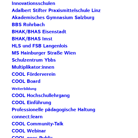
Entscheidungen, mit denen sie sich nicht so leicht
Innovationsschulen
Adalbert Stifter Praxismittelschule Linz
identifizieren können. Oder sie erleben
Akademisches Gymnasium Salzburg
Studierende, Schülerinnen und Schüler, manchmal
BBS Rohrbach
auch KollegInnen bzw. Vorgesetzte oder auch
BHAK/BHAS Eisenstadt
Eltern (im Schulalltag), die die Freude am Beruf
BHAK/BHAS Imst
gehörig dämpfen können.
HLS und FSB Langenlois
MS Hainburger Straße Wien
Was tun in diesem Fall?
Schulzentrum Ybbs
Multiplikator:innen
Durchtauchen? Drüberstehen? So tun als ob alles
COOL Förderverein
passt und trotzdem Spaß macht? Die eigene
COOL Board
Hilflosigkeit zur Schau stellen? Das ist der
Weiterbildung
Ausgangspunkt für die Idee „selbststeuernlernen“.
COOL Hochschullehrgang
COOL Einführung
Sie besteht darin, dass Menschen in Misserfolgsfall
Professionelle pädagogische Haltung
in einer positiven Beziehung zu sich selbst bleiben
connect:learn
können oder dass sie in pädagogischen Situationen,
COOL Community-Talk
in denen sie an ihre Grenzen gelangen (Gefahr von
COOL Webinar
Ohnmacht), beziehungsfähig bleiben können.