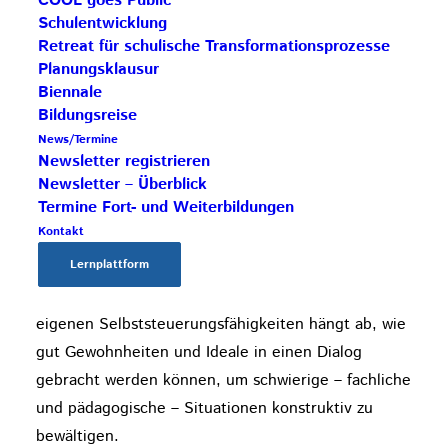
COOL goes Public
Schulentwicklung
Lehr- und Leitungspersonen
Retreat für schulische Transformationsprozesse
Planungsklausur
werden angeleitet und unterstützt, in sich zu
Biennale
gehen, um ihre beruflichen Ideale und Bedürfnisse
Bildungsreise
auf der einen Seite und ihre Routinen und
News/Termine
pädagogischen Gewohnheiten auf der anderen
Newsletter registrieren
Seite zu erkunden. Die Zielperspektive heißt – als
Newsletter – Überblick
Termine Fort- und Weiterbildungen
Frage formuliert: Wie gut gelingt mir
Kontakt
Selbststeuerung in sozialen Situationen,
Lernplattform
insbesondere wenn der Stress- und
Belastungspegel steigt? Denn von der Qualität der
eigenen Selbststeuerungsfähigkeiten hängt ab, wie
gut Gewohnheiten und Ideale in einen Dialog
gebracht werden können, um schwierige – fach­liche
und pädagogische – Situationen konstruktiv zu
bewältigen.