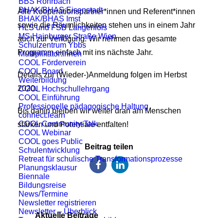
BBS Rohrbach
BHAK/BHAS Eisenstadt
Alle Kooperationspartner*innen und Referent*innen
BHAK/BHAS Imst
sowie die Räumlichkeiten stehen uns in einem Jahr
HLS und FSB Langenlois
MS Hainburger Straße Wien
auch zur Verfügung. Wir nehmen das gesamte
Schulzentrum Ybbs
Programm einfach mit ins nächste Jahr.
Multiplikator:innen
COOL Förderverein
COOL Board
Details zur (Wieder-)Anmeldung folgen im Herbst
Weiterbildung
2020.
COOL Hochschullehrgang
COOL Einführung
Professionelle pädagogische Haltung
Bis dahin bleiben wir weiter dran am Menschen
connect:learn
COOL Community-Talk
stärken und Potentiale entfalten!
COOL Webinar
COOL goes Public
Beitrag teilen
Schulentwicklung
Retreat für schulische Transformationsprozesse
Planungsklausur
Biennale
Bildungsreise
News/Termine
Newsletter registrieren
Newsletter – Überblick
Aktuelle Beiträge