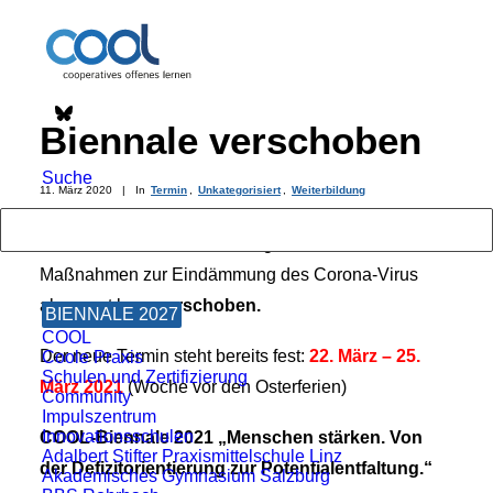
Biennale verschoben
Suche
11. März 2020
|
In
Termin
,
Unkategorisiert
,
Weiterbildung
Die COOL-Biennale wird aufgrund der aktuellen
Maßnahmen zur Eindämmung des Corona-Virus
abgesagt bzw.
verschoben.
BIENNALE 2027
COOL
Der neue Termin steht bereits fest:
22. März – 25.
Coole Praxis
Schulen und Zertifizierung
März 2021
(Woche vor den Osterferien)
Community
Impulszentrum
Innovationsschulen
COOL-Biennale 2021 „Menschen stärken. Von
Adalbert Stifter Praxismittelschule Linz
der Defizitorientierung zur Potentialentfaltung.“
Akademisches Gymnasium Salzburg