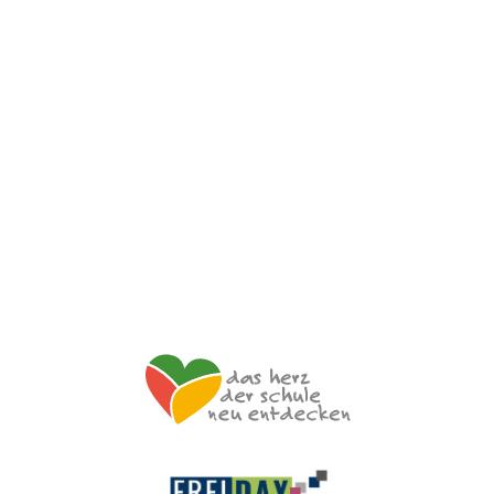
Impulszentrum für Cooperatives Offenes Lernen
c/o ibc hetzendorf – BHAK/S Wien 12
Hetzendorfer Straße 66 – 68
1120 Wien
+43 699 12 129 951
impulszentrum@cooltrainers.at
Impressum
Datenschutzerklärung