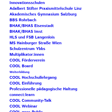
Innovationsschulen
Adalbert Stifter Praxismittelschule Linz
AKTUELLE BEITRÄGE
Akademisches Gymnasium Salzburg
BBS Rohrbach
BHAK/BHAS Eisenstadt
Save the Date: COOL Biennale 2027
BHAK/BHAS Imst
HLS und FSB Langenlois
BG Zaunergasse SBG – Partnerschule
MS Hainburger Straße Wien
Schulzentrum Ybbs
Rezertifizierung HAK Neumarkt –
Multiplikator:innen
Impulsschule
COOL Förderverein
BORG Murau – COOL Partnerschule
COOL Board
Weiterbildung
Save the Date: COOL Biennale 2027
COOL Hochschullehrgang
COOL Einführung
Professionelle pädagogische Haltung
connect:learn
COOL Community-Talk
COOL Webinar