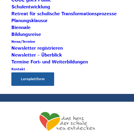
COOL goes Public
Schulentwicklung
Retreat für schulische Transformationsprozesse
Impulszentrum für Cooperatives Offenes Lernen
Planungsklausur
c/o ibc hetzendorf – BHAK/S Wien 12
Biennale
Hetzendorfer Straße 66 – 68
Bildungsreise
1120 Wien
News/Termine
Newsletter registrieren
+43 699 12 129 951
Newsletter – Überblick
impulszentrum@cooltrainers.at
Termine Fort- und Weiterbildungen
Kontakt
Impressum
Lernplattform
Datenschutzerklärung