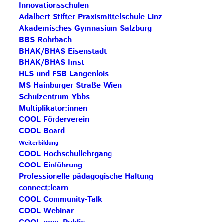
Innovationsschulen
Danke, liebe Ingrid, für dein Engagement.
Adalbert Stifter Praxismittelschule Linz
Akademisches Gymnasium Salzburg
Programm und Anmeldung
BBS Rohrbach
BHAK/BHAS Eisenstadt
BHAK/BHAS Imst
HLS und FSB Langenlois
Beitrag teilen
MS Hainburger Straße Wien
Schulzentrum Ybbs
Multiplikator:innen
COOL Förderverein
COOL Board
Weiterbildung
AKTUELLE BEITRÄGE
COOL Hochschullehrgang
COOL Einführung
Professionelle pädagogische Haltung
connect:learn
Save the Date: COOL Biennale 2027
COOL Community-Talk
BG Zaunergasse SBG – Partnerschule
COOL Webinar