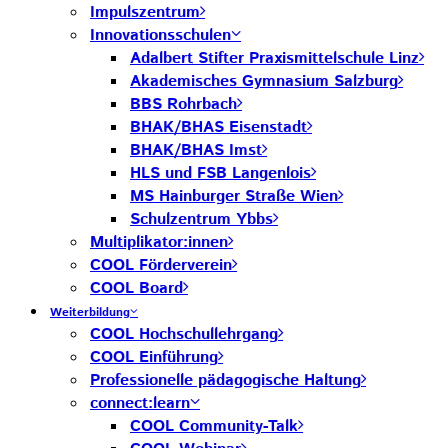
Impulszentrum
Innovationsschulen
Adalbert Stifter Praxismittelschule Linz
Akademisches Gymnasium Salzburg
BBS Rohrbach
BHAK/BHAS Eisenstadt
BHAK/BHAS Imst
HLS und FSB Langenlois
MS Hainburger Straße Wien
Schulzentrum Ybbs
Multiplikator:innen
COOL Förderverein
COOL Board
Weiterbildung
COOL Hochschullehrgang
COOL Einführung
Professionelle pädagogische Haltung
connect:learn
COOL Community-Talk