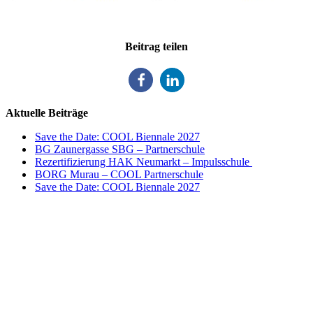
Beitrag teilen
Aktuelle Beiträge
Save the Date: COOL Biennale 2027
BG Zaunergasse SBG – Partnerschule
Rezertifizierung HAK Neumarkt – Impulsschule
BORG Murau – COOL Partnerschule
Save the Date: COOL Biennale 2027
Impulszentrum für Cooperatives Offenes Lernen
c/o ibc hetzendorf – BHAK/S Wien 12
Hetzendorfer Straße 66 – 68
1120 Wien
+43 699 12 129 951
impulszentrum@cooltrainers.at
Impressum
Datenschutzerklärung