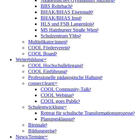
Akademisches Gymnasium Salzburg
BBS Rohrbach
BHAK/BHAS Eisenstadt
BHAK/BHAS Imst
HLS und FSB Langenlois
MS Hainburger Straße Wien
Schulzentrum Ybbs
Multiplikator:innen
COOL Förderverein
COOL Board
Weiterbildung
COOL Hochschullehrgang
COOL Einführung
Professionelle pädagogische Haltung
connect:learn
COOL Community-Talk
COOL Webinar
COOL goes Public
Schulentwicklung
Retreat für schulische Transformationsprozesse
Planungsklausur
Biennale
Bildungsreise
News/Termine