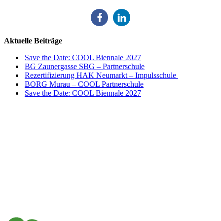
Aktuelle Beiträge
Save the Date: COOL Biennale 2027
BG Zaunergasse SBG – Partnerschule
Rezertifizierung HAK Neumarkt – Impulsschule
BORG Murau – COOL Partnerschule
Save the Date: COOL Biennale 2027
Impulszentrum für Cooperatives Offenes Lernen
c/o ibc hetzendorf – BHAK/S Wien 12
Hetzendorfer Straße 66 – 68
1120 Wien
+43 699 12 129 951
impulszentrum@cooltrainers.at
Impressum
Datenschutzerklärung