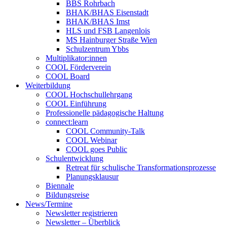
BBS Rohrbach
BHAK/BHAS Eisenstadt
BHAK/BHAS Imst
HLS und FSB Langenlois
MS Hainburger Straße Wien
Schulzentrum Ybbs
Multiplikator:innen
COOL Förderverein
COOL Board
Weiterbildung
COOL Hochschullehrgang
COOL Einführung
Professionelle pädagogische Haltung
connect:learn
COOL Community-Talk
COOL Webinar
COOL goes Public
Schulentwicklung
Retreat für schulische Transformationsprozesse
Planungsklausur
Biennale
Bildungsreise
News/Termine
Newsletter registrieren
Newsletter – Überblick