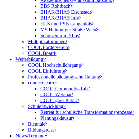
Akademisches Gymnasium Salzburg
BBS Rohrbach
BHAK/BHAS Eisenstadt
BHAK/BHAS Imst
HLS und FSB Langenlois
MS Hainburger Straße Wien
Schulzentrum Ybbs
Multiplikator:innen
COOL Förderverein
COOL Board
Weiterbildung
COOL Hochschullehrgang
COOL Einführung
Professionelle pädagogische Haltung
connect:learn
COOL Community-Talk
COOL Webinar
COOL goes Public
Schulentwicklung
Retreat für schulische Transformationsprozesse
Planungsklausur
Biennale
Bildungsreise
News/Termine