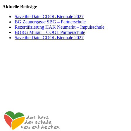
Aktuelle Beiträge
Save the Date: COOL Biennale 2027
BG Zaunergasse SBG – Partnerschule
Rezertifizierung HAK Neumarkt – Impulsschule
BORG Murau – COOL Partnerschule
Save the Date: COOL Biennale 2027
Impulszentrum für Cooperatives Offenes Lernen
c/o ibc hetzendorf – BHAK/S Wien 12
Hetzendorfer Straße 66 – 68
1120 Wien
+43 699 12 129 951
impulszentrum@cooltrainers.at
Impressum
Datenschutzerklärung