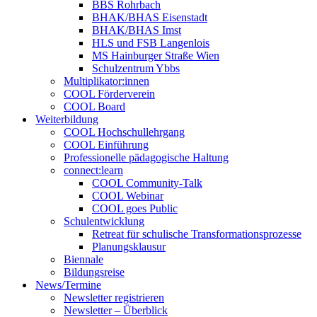
BBS Rohrbach
BHAK/BHAS Eisenstadt
BHAK/BHAS Imst
HLS und FSB Langenlois
MS Hainburger Straße Wien
Schulzentrum Ybbs
Multiplikator:innen
COOL Förderverein
COOL Board
Weiterbildung
COOL Hochschullehrgang
COOL Einführung
Professionelle pädagogische Haltung
connect:learn
COOL Community-Talk
COOL Webinar
COOL goes Public
Schulentwicklung
Retreat für schulische Transformationsprozesse
Planungsklausur
Biennale
Bildungsreise
News/Termine
Newsletter registrieren
Newsletter – Überblick