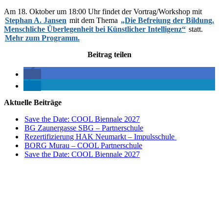
Am 18. Oktober um 18:00 Uhr findet der Vortrag/Workshop mit
Stephan A. Jansen
mit dem Thema
„Die Befreiung der Bildung.
Menschliche Überlegenheit bei Künstlicher Intelligenz“
statt.
Mehr zum Programm.
Beitrag teilen
Aktuelle Beiträge
Save the Date: COOL Biennale 2027
BG Zaunergasse SBG – Partnerschule
Rezertifizierung HAK Neumarkt – Impulsschule
BORG Murau – COOL Partnerschule
Save the Date: COOL Biennale 2027
Impulszentrum für Cooperatives Offenes Lernen
c/o ibc hetzendorf – BHAK/S Wien 12
Hetzendorfer Straße 66 – 68
1120 Wien
+43 699 12 129 951
impulszentrum@cooltrainers.at