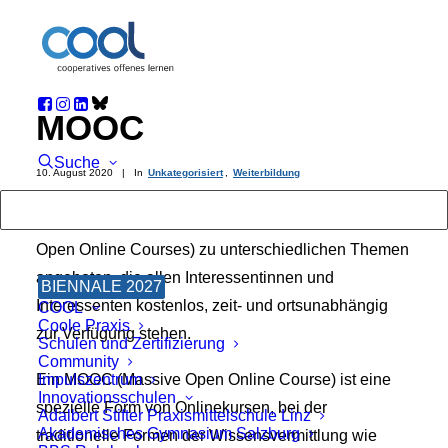
MOOC
Suche
10. August 2020
|
In
Unkategorisiert
,
Weiterbildung
Auf
iMooX
werden freie Online-Kurse (Massive
Open Online Courses) zu unterschiedlichen Themen
angeboten, die allen Interessentinnen und
BIENNALE 2027
Interessenten kostenlos, zeit- und ortsunabhängig
COOL
Coole Praxis
zur Verfügung stehen.
Schulen und Zertifizierung
Community
Ein MOOC (Massive Open Online Course) ist eine
Impulszentrum
Innovationsschulen
spezielle Form von Onlinekursen, bei der
Adalbert Stifter Praxismittelschule Linz
Akademisches Gymnasium Salzburg
traditionelle Formen der Wissensvermittlung wie