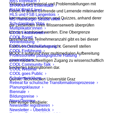
BBS Rohrbach
Videos, Lesematerial und Problemstellungen mit
BHAK/BHAS Eisenstadt
BHAK/BHAS Imst
Foren, in denen Lehrende und Lernende miteinander
HLS und FSB Langenlois
kommunizieren können, und Quizzes, anhand derer
MS Hainburger Straße Wien
Schulzentrum Ybbs
die Lernenden ihren Wissenserwerb überprüfen
Multiplikator:innen
können, kombiniert werden. Eine Obergrenze
COOL Förderverein
COOL Board
betreffend die Teilnehmeranzahl gibt es bei dieser
Weiterbildung
Form von Onlinekursen nicht. Generell stellen
COOL Hochschullehrgang
COOL Einführung
MOOCs aufgrund ihrer multimedialen Aufbereitung
Professionelle pädagogische Haltung
connect:learn
einen niederschwelligen Zugang zu wissenschaftlich
COOL Community-Talk
fundierten Informationen dar.
COOL Webinar
COOL goes Public
Schulentwicklung
Quelle: Technischen Universität Graz
Retreat für schulische Transformationsprozesse
Planungsklausur
Biennale
Bildungsreise
News/Termine
Hier einige Beispiele:
Newsletter registrieren
Newsletter – Überblick