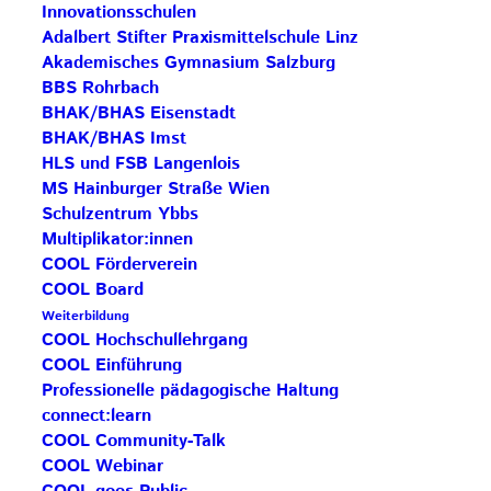
Innovationsschulen
Award“!
Adalbert Stifter Praxismittelschule Linz
Akademisches Gymnasium Salzburg
Beitrag teilen
BBS Rohrbach
BHAK/BHAS Eisenstadt
BHAK/BHAS Imst
HLS und FSB Langenlois
MS Hainburger Straße Wien
Schulzentrum Ybbs
Multiplikator:innen
AKTUELLE BEITRÄGE
COOL Förderverein
COOL Board
Weiterbildung
COOL Hochschullehrgang
Save the Date: COOL Biennale 2027
COOL Einführung
BG Zaunergasse SBG – Partnerschule
Professionelle pädagogische Haltung
connect:learn
Rezertifizierung HAK Neumarkt –
COOL Community-Talk
Impulsschule
COOL Webinar