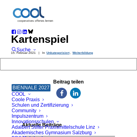
Kartenspiel
Suche
15. Februar 2021
|
In
Unkategorisiert
,
Weiterbildung
CHALLENGE accepted
Beitrag teilen
BIENNALE 2027
COOL
Coole Praxis
Schulen und Zertifizierung
Community
Impulszentrum
Innovationsschulen
Aktuelle Beiträge
Adalbert Stifter Praxismittelschule Linz
Akademisches Gymnasium Salzburg