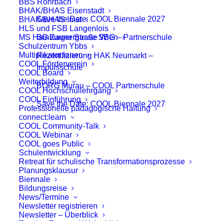
BBS Rohrbach
BHAK/BHAS Eisenstadt
Save the Date: COOL Biennale 2027
BHAK/BHAS Imst
HLS und FSB Langenlois
MS Hainburger Straße Wien
BG Zaunergasse SBG – Partnerschule
Schulzentrum Ybbs
Multiplikator:innen
Rezertifizierung HAK Neumarkt –
COOL Förderverein
Impulsschule
COOL Board
Weiterbildung
BORG Murau – COOL Partnerschule
COOL Hochschullehrgang
COOL Einführung
Save the Date: COOL Biennale 2027
Professionelle pädagogische Haltung
connect:learn
COOL Community-Talk
COOL Webinar
COOL goes Public
Schulentwicklung
Retreat für schulische Transformationsprozesse
Planungsklausur
Biennale
Bildungsreise
News/Termine
Newsletter registrieren
Impulszentrum für Cooperatives Offenes Lernen
Newsletter – Überblick
c/o ibc hetzendorf – BHAK/S Wien 12