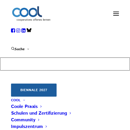
Lernideen 01/2021
Suche
13. JANUAR 2021
|
IN
TERMIN
,
UNKATEGORISIERT
,
WEITERBILDUNG
Mehr Infos vom
Team der Virtuellen PH
Beitrag teilen
BIENNALE 2027
COOL
Coole Praxis
Schulen und Zertifizierung
Community
Impulszentrum
AKTUELLE BEITRÄGE