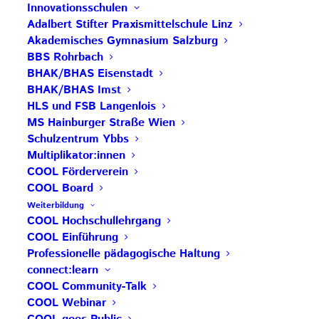
Innovationsschulen
Adalbert Stifter Praxismittelschule Linz
Akademisches Gymnasium Salzburg
Save the Date: COOL Biennale 2027
BBS Rohrbach
BHAK/BHAS Eisenstadt
BG Zaunergasse SBG – Partnerschule
BHAK/BHAS Imst
Rezertifizierung HAK Neumarkt –
HLS und FSB Langenlois
MS Hainburger Straße Wien
Impulsschule
Schulzentrum Ybbs
BORG Murau – COOL Partnerschule
Multiplikator:innen
COOL Förderverein
Save the Date: COOL Biennale 2027
COOL Board
Weiterbildung
COOL Hochschullehrgang
COOL Einführung
Professionelle pädagogische Haltung
connect:learn
COOL Community-Talk
COOL Webinar