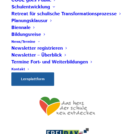
COOL goes Public
Impulszentrum für Cooperatives Offenes Lernen
Schulentwicklung
c/o ibc hetzendorf – BHAK/S Wien 12
Retreat für schulische Transformationsprozesse
Hetzendorfer Straße 66 – 68
Planungsklausur
1120 Wien
Biennale
Bildungsreise
+43 699 12 129 951
News/Termine
impulszentrum@cooltrainers.at
Newsletter registrieren
Newsletter – Überblick
Termine Fort- und Weiterbildungen
Impressum
Kontakt
Datenschutzerklärung
Lernplattform