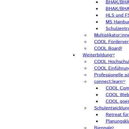
BHAK/BHAS
BHAK/BHA
HLS und F
MS Hainbu
Schulzent
Multiplikator:inn
COOL Förderver
COOL Board
Weiterbildung
COOL Hochschul
COOL Einführun
Professionelle 
connect:learn
COOL Comm
COOL Web
COOL goes
Schulentwicklun
Retreat fü
Planungskl
Biennale