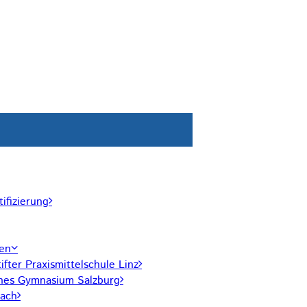
ifizierung
len
ifter Praxismittelschule Linz
hes Gymnasium Salzburg
ach