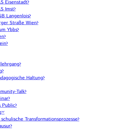
 Eisenstadt
S Imst
SB Langenlois
rger Straße Wien
rum Ybbs
en
ein
lehrgang
g
pädagogische Haltung
unity-Talk
inar
 Public
g
r schulische Transformationsprozesse
ausur