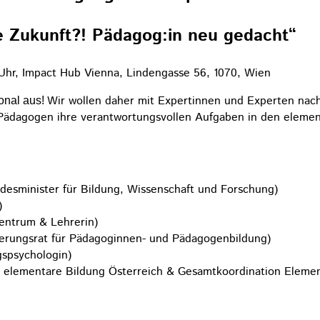
e Zukunft?! Pädagog:in neu gedacht“
Uhr, Impact Hub Vienna, Lindengasse 56, 1070, Wien
Wir wollen daher mit Expertinnen und Experten na
onal aus!
 Pädagogen ihre verantwortungsvollen Aufgaben in den eleme
esminister für Bildung, Wissenschaft und Forschung)
)
entrum & Lehrerin)
herungsrat für Pädagoginnen- und Pädagogenbildung)
gspsychologin)
k elementare Bildung Österreich & Gesamtkoordination Eleme