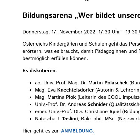
Bildungsarena „Wer bildet unser
Donnerstag, 17. November 2022, 17:30 Uhr – 19:30 
Österreichs Kindergärten und Schulen geht das Pers
erörtern, was es braucht, damit Pädagoginnen und
bestmöglich erfüllen können.
Es diskutieren:
ao. Univ.-Prof. Mag. Dr. Martin
Polaschek
(Bund
Mag. Eva
Knechtelsdorfer
(Autorin & Lehrerin
Mag. Martina
Piok
(Leiterin des COOL Impulsz
Univ.-Prof. Dr. Andreas
Schnider
(Qualitätssic
emer. Univ.-Prof. DDr. Christiane
Spiel
(Bildun
Natascha J.
Taslimi
, Bakk.phil. MSc. (Netzwer
Hier geht es zur
ANMELDUNG.