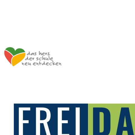
+43 699 12 129 951
impulszentrum@cooltrainers.at
Impressum
Datenschutzerklärung