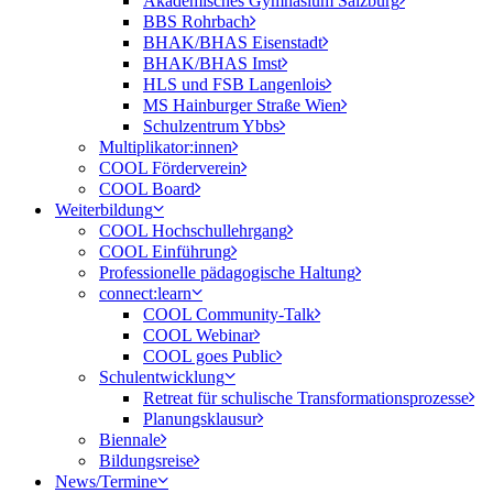
Akademisches Gymnasium Salzburg
BBS Rohrbach
BHAK/BHAS Eisenstadt
BHAK/BHAS Imst
HLS und FSB Langenlois
MS Hainburger Straße Wien
Schulzentrum Ybbs
Multiplikator:innen
COOL Förderverein
COOL Board
Weiterbildung
COOL Hochschullehrgang
COOL Einführung
Professionelle pädagogische Haltung
connect:learn
COOL Community-Talk
COOL Webinar
COOL goes Public
Schulentwicklung
Retreat für schulische Transformationsprozesse
Planungsklausur
Biennale
Bildungsreise
News/Termine