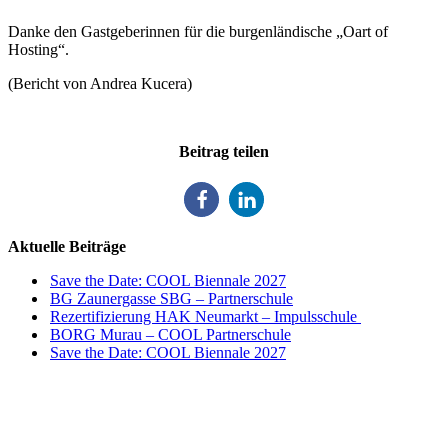
Danke den Gastgeberinnen für die burgenländische „Oart of
Hosting“.
(Bericht von Andrea Kucera)
Beitrag teilen
Aktuelle Beiträge
Save the Date: COOL Biennale 2027
BG Zaunergasse SBG – Partnerschule
Rezertifizierung HAK Neumarkt – Impulsschule
BORG Murau – COOL Partnerschule
Save the Date: COOL Biennale 2027
Impulszentrum für Cooperatives Offenes Lernen
c/o ibc hetzendorf – BHAK/S Wien 12
Hetzendorfer Straße 66 – 68
1120 Wien