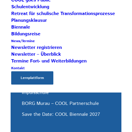
COOL goes Public
Schulentwicklung
Retreat für schulische Transformationsprozesse
Planungsklausur
Biennale
Bildungsreise
AKTUELLE BEITRÄGE
News/Termine
Newsletter registrieren
Newsletter – Überblick
Termine Fort- und Weiterbildungen
Save the Date: COOL Biennale 2027
Kontakt
BG Zaunergasse SBG – Partnerschule
Lernplattform
Rezertifizierung HAK Neumarkt –
Impulsschule
BORG Murau – COOL Partnerschule
Save the Date: COOL Biennale 2027