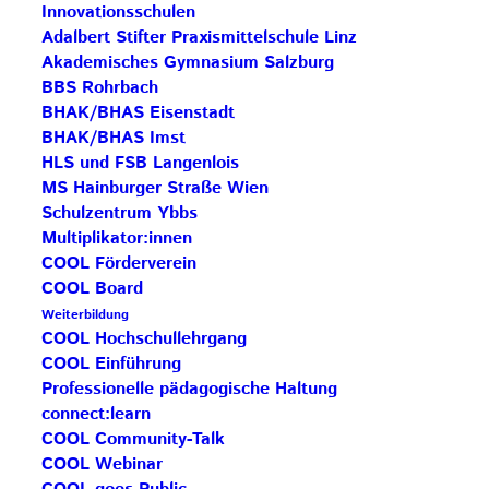
Innovationsschulen
Dieser Tag führte die Schüler:innen durch 12
Adalbert Stifter Praxismittelschule Linz
Stationen unter dem Motto: „Das Lavanttal – Teil
Akademisches Gymnasium Salzburg
der europäischen Vielfalt“, welches das Lavanttal
BBS Rohrbach
und seine Bedeutung in der EU beleuchteten. Doch
BHAK/BHAS Eisenstadt
BHAK/BHAS Imst
das Besondere lag nicht nur in den Inhalten,
HLS und FSB Langenlois
sondern auch im Engagement der COOL-
MS Hainburger Straße Wien
Lehrer:innen. Ihr Einsatz und ihre Leidenschaft
Schulzentrum Ybbs
machten den Tag zu einem unvergesslichen
Multiplikator:innen
Erlebnis. Ebenso erfüllend war die Begeisterung
COOL Förderverein
COOL Board
der Schüler:innen, die mit großem Interesse und
Weiterbildung
Enthusiasmus an den Aktivitäten teilnahmen. Ihre
COOL Hochschullehrgang
Neugierde und ihre Bereitschaft, sich einzubringen,
COOL Einführung
trugen maßgeblich zum Erfolg des COOL-Tags bei.
Professionelle pädagogische Haltung
connect:learn
Text: Hanna Lametschwandtner-Gugerell
COOL Community-Talk
COOL Webinar
Beitrag teilen