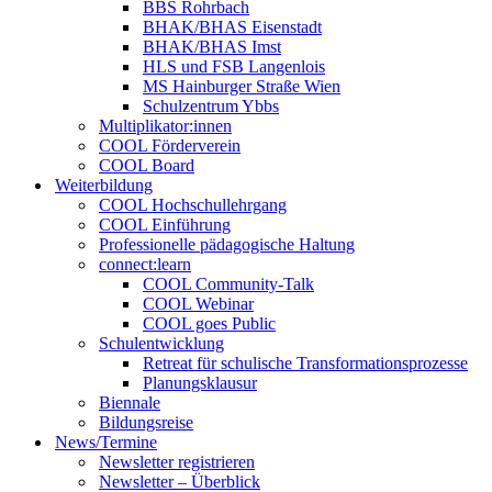
BBS Rohrbach
BHAK/BHAS Eisenstadt
BHAK/BHAS Imst
HLS und FSB Langenlois
MS Hainburger Straße Wien
Schulzentrum Ybbs
Multiplikator:innen
COOL Förderverein
COOL Board
Weiterbildung
COOL Hochschullehrgang
COOL Einführung
Professionelle pädagogische Haltung
connect:learn
COOL Community-Talk
COOL Webinar
COOL goes Public
Schulentwicklung
Retreat für schulische Transformationsprozesse
Planungsklausur
Biennale
Bildungsreise
News/Termine
Newsletter registrieren
Newsletter – Überblick