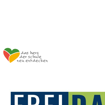
c/o ibc hetzendorf – BHAK/S Wien 12
Hetzendorfer Straße 66 – 68
1120 Wien
+43 699 12 129 951
impulszentrum@cooltrainers.at
Impressum
Datenschutzerklärung