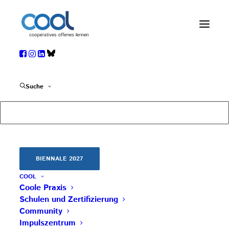
SAVE THE DATE
Suche
3. SEPTEMBER 2019
|
IN
TERMIN
,
UNKATEGORISIERT
,
WEITERBILDUNG
COOL-BIENNALe: 30. März bis 2. April in Wien
Weitere Infos und Infos zur Anmeldung folgen!
Beitrag teilen
BIENNALE 2027
COOL
Coole Praxis
Schulen und Zertifizierung
Community
Impulszentrum