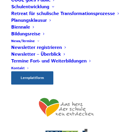
COOL goes Public
Impulszentrum für Cooperatives Offenes Lernen
Schulentwicklung
c/o ibc hetzendorf – BHAK/S Wien 12
Retreat für schulische Transformationsprozesse
Planungsklausur
Hetzendorfer Straße 66 – 68
Biennale
1120 Wien
Bildungsreise
+43 699 12 129 951
News/Termine
impulszentrum@cooltrainers.at
Newsletter registrieren
Newsletter – Überblick
Termine Fort- und Weiterbildungen
Impressum
Kontakt
Datenschutzerklärung
Lernplattform