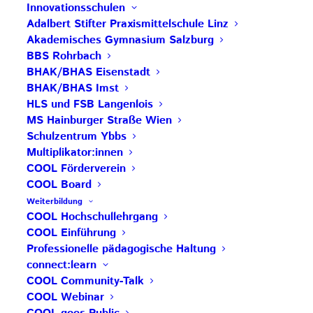
AKTUELLE BEITRÄGE
Innovationsschulen
Adalbert Stifter Praxismittelschule Linz
Akademisches Gymnasium Salzburg
BBS Rohrbach
Save the Date: COOL Biennale 2027
BHAK/BHAS Eisenstadt
BG Zaunergasse SBG – Partnerschule
BHAK/BHAS Imst
HLS und FSB Langenlois
Rezertifizierung HAK Neumarkt –
MS Hainburger Straße Wien
Impulsschule
Schulzentrum Ybbs
Multiplikator:innen
BORG Murau – COOL Partnerschule
COOL Förderverein
Save the Date: COOL Biennale 2027
COOL Board
Weiterbildung
COOL Hochschullehrgang
COOL Einführung
Professionelle pädagogische Haltung
connect:learn
COOL Community-Talk
COOL Webinar