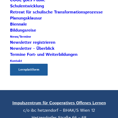
COOL goes Public
Save the Date: COOL Biennale 2027
Schulentwicklung
Retreat für schulische Transformationsprozesse
BG Zaunergasse SBG – Partnerschule
Planungsklausur
Rezertifizierung HAK Neumarkt –
Biennale
Impulsschule
Bildungsreise
News/Termine
BORG Murau – COOL Partnerschule
Newsletter registrieren
Save the Date: COOL Biennale 2027
Newsletter – Überblick
Termine Fort- und Weiterbildungen
Kontakt
Lernplattform
Impulszentrum für Cooperatives Offenes Lernen
c/o ibc hetzendorf – BHAK/S Wien 12
Hetzendorfer Straße 66 – 68