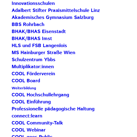
Innovationsschulen
Adalbert Stifter Praxismittelschule Linz
Am Mittwoch stand der COOL-Hochschullehrgang
Akademisches Gymnasium Salzburg
im Mittelpunkt. Erfahrungen fließen jedes Jahr in
BBS Rohrbach
die Organisation der kommenden Lehrgänge ein –
BHAK/BHAS Eisenstadt
nur so kann die Qualität gesichert werden. Danke
BHAK/BHAS Imst
an alle HLG-Leiter*innen, die sich dafür Zeit
HLS und FSB Langenlois
MS Hainburger Straße Wien
genommen haben!
Schulzentrum Ybbs
Multiplikator:innen
Beitrag teilen
COOL Förderverein
COOL Board
Weiterbildung
COOL Hochschullehrgang
COOL Einführung
Professionelle pädagogische Haltung
connect:learn
AKTUELLE BEITRÄGE
COOL Community-Talk
COOL Webinar