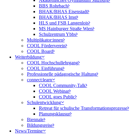
Akademisches Gymnasium Salzburg
BBS Rohrbach
BHAK/BHAS Eisenstadt
BHAK/BHAS Imst
HLS und FSB Langenlois
MS Hainburger Straße Wien
Schulzentrum Ybbs
Multiplikator:innen
COOL Förderverein
COOL Board
Weiterbildung
COOL Hochschullehrgang
COOL Einführung
Professionelle pädagogische Haltung
connect:learn
COOL Community-Talk
COOL Webinar
COOL goes Public
Schulentwicklung
Retreat für schulische Transformationsprozesse
Planungsklausur
Biennale
Bildungsreise
News/Termine