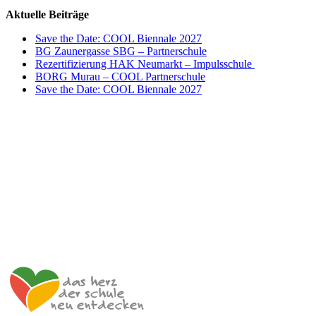
Aktuelle Beiträge
Save the Date: COOL Biennale 2027
BG Zaunergasse SBG – Partnerschule
Rezertifizierung HAK Neumarkt – Impulsschule
BORG Murau – COOL Partnerschule
Save the Date: COOL Biennale 2027
Impulszentrum für Cooperatives Offenes Lernen
c/o ibc hetzendorf – BHAK/S Wien 12
Hetzendorfer Straße 66 – 68
1120 Wien
+43 699 12 129 951
impulszentrum@cooltrainers.at
Impressum
Datenschutzerklärung