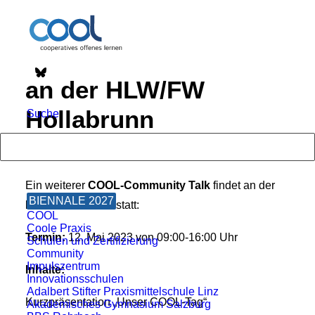
an der HLW/FW
Hollabrunn
Suche
13. Dezember 2022
|
In
coole Praxis
,
Termin
,
Weiterbildung
Ein weiterer
COOL-Community
Talk
findet an der
BIENNALE 2027
HLW Hollabrunn
statt:
COOL
Coole Praxis
Termin:
12. Mai 2023 von 09:00-16:00 Uhr
Schulen und Zertifizierung
Community
Impulszentrum
Inhalte:
Innovationsschulen
Adalbert Stifter Praxismittelschule Linz
Kurzpräsentation „Unser COOL-Tag“
Akademisches Gymnasium Salzburg