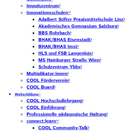
Impulszentrum
Innovationsschulen
Adalbert Stifter Praxismittelschule Linz
Akademisches Gymnasium Salzburg
BBS Rohrbach
BHAK/BHAS Eisenstadt
BHAK/BHAS Imst
HLS und FSB Langenlois
MS Hainburger Straße Wien
Schulzentrum Ybbs
Multiplikator:innen
COOL Förderverein
COOL Board
Weiterbildung
COOL Hochschullehrgang
COOL Einführung
Professionelle pädagogische Haltung
connect:learn
COOL Community-Talk