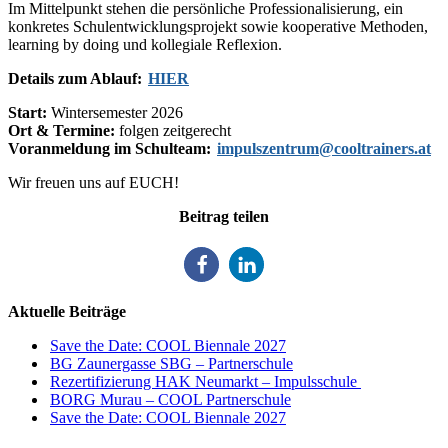
Im Mittelpunkt stehen die persönliche Professionalisierung, ein
konkretes Schulentwicklungsprojekt sowie kooperative Methoden,
learning by doing und kollegiale Reflexion.
Details zum Ablauf:
HIER
Start:
Wintersemester 2026
Ort & Termine:
folgen zeitgerecht
Voranmeldung im Schulteam:
impulszentrum@cooltrainers.at
Wir freuen uns auf EUCH!
Beitrag teilen
Aktuelle Beiträge
Save the Date: COOL Biennale 2027
BG Zaunergasse SBG – Partnerschule
Rezertifizierung HAK Neumarkt – Impulsschule
BORG Murau – COOL Partnerschule
Save the Date: COOL Biennale 2027