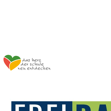
Impulszentrum für Cooperatives Offenes Lernen
c/o ibc hetzendorf – BHAK/S Wien 12
Hetzendorfer Straße 66 – 68
1120 Wien
+43 699 12 129 951
impulszentrum@cooltrainers.at
Impressum
Datenschutzerklärung