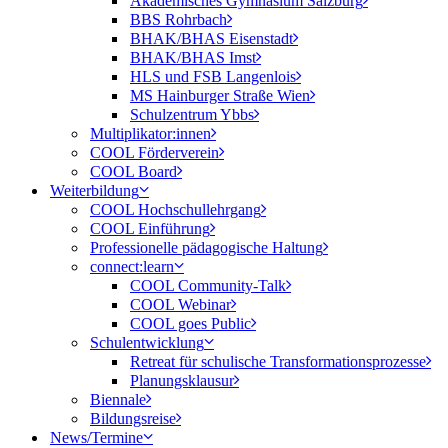
Akademisches Gymnasium Salzburg
BBS Rohrbach
BHAK/BHAS Eisenstadt
BHAK/BHAS Imst
HLS und FSB Langenlois
MS Hainburger Straße Wien
Schulzentrum Ybbs
Multiplikator:innen
COOL Förderverein
COOL Board
Weiterbildung
COOL Hochschullehrgang
COOL Einführung
Professionelle pädagogische Haltung
connect:learn
COOL Community-Talk
COOL Webinar
COOL goes Public
Schulentwicklung
Retreat für schulische Transformationsprozesse
Planungsklausur
Biennale
Bildungsreise
News/Termine