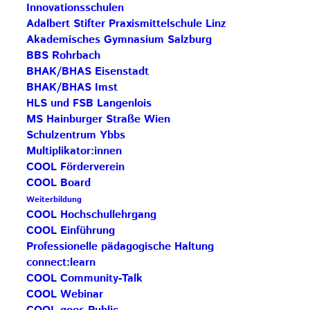
Innovationsschulen
Cooperativem Offenem Lernen 2025
Adalbert Stifter Praxismittelschule Linz
Zielgruppe:
Schulteams bestehend aus mind. 2
Akademisches Gymnasium Salzburg
Lehrpersonen
BBS Rohrbach
1. Lehrgangswoche im Wintersemester 2025
BHAK/BHAS Eisenstadt
Detailinfos und Curriculum:
HIER
BHAK/BHAS Imst
HLS und FSB Langenlois
in Kooperation mit der PH Wien – bundesweite
MS Hainburger Straße Wien
Veranstaltung
Schulzentrum Ybbs
Anmeldeformular
ausfüllen und
bis spätestens 31.
Multiplikator:innen
Mai 2025
direkt an katrin.vlcek@phwien.ac.at (Cc:
COOL Förderverein
impulszentrum@cooltrainers.at) senden
COOL Board
Weiterbildung
COOL Hochschullehrgang
COOL Einführung
Professionelle pädagogische Haltung
Digitales Kamingespräch: Was ist ein
connect:learn
„gutes“ Entwicklungsprojekt?
COOL Community-Talk
COOL Webinar
Titel:
COOL Hochschullehrgang: Was ist ein „gutes“