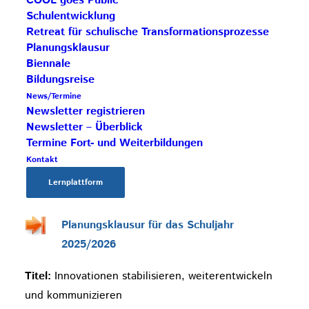
COOL goes Public
Entwicklungsprojekt?
Schulentwicklung
Zielgruppe:
alle, die sich für einen
Retreat für schulische Transformationsprozesse
Hochschullehrgang für Schulentwicklung mit
Planungsklausur
Biennale
Cooperativem Offenem Lernen
(siehe oberhalb)
Bildungsreise
und vorab für das Thema
News/Termine
„Entwicklungsprojekt“ interessieren
Newsletter registrieren
online: DI, 13. Mai 2025, 17:00 bis 18:30 Uhr
Newsletter – Überblick
Detailinfos:
HIER
Termine Fort- und Weiterbildungen
Anmeldung:
Kontakt
bettina.langer@cooltrainers.at
Lernplattform
Planungsklausur für das Schuljahr
2025/2026
Titel:
Innovationen stabilisieren, weiterentwickeln
und kommunizieren