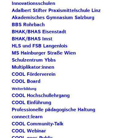
Innovationsschulen
Anmeldung:
HIER
Adalbert Stifter Praxismittelschule Linz
Akademisches Gymnasium Salzburg
Beitrag teilen
BBS Rohrbach
BHAK/BHAS Eisenstadt
BHAK/BHAS Imst
HLS und FSB Langenlois
MS Hainburger Straße Wien
Schulzentrum Ybbs
AKTUELLE BEITRÄGE
Multiplikator:innen
COOL Förderverein
COOL Board
Save the Date: COOL Biennale 2027
Weiterbildung
COOL Hochschullehrgang
BG Zaunergasse SBG – Partnerschule
COOL Einführung
Professionelle pädagogische Haltung
Rezertifizierung HAK Neumarkt –
connect:learn
Impulsschule
COOL Community-Talk
BORG Murau – COOL Partnerschule
COOL Webinar