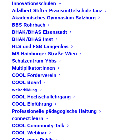
Innovationsschulen
Titel: Hochschullehrgang für Schulentwicklung mit
Adalbert Stifter Praxismittelschule Linz
Akademisches Gymnasium Salzburg
Cooperativem Offenem Lernen
BBS Rohrbach
Eine Teilnahme ist nur im Schulteam möglich.
BHAK/BHAS Eisenstadt
4 Semester
BHAK/BHAS Imst
November 2024 bis April 2026
HLS und FSB Langenlois
Nachmeldungen im Team an
MS Hainburger Straße Wien
Schulzentrum Ybbs
hedwig.schitter@phsalzburg.at
mit ausgefülltem
Multiplikator:innen
Bewerbungsformular
HIER
(cc Direktion)
COOL Förderverein
Detaillierte Infos auf der Website:
HIER
COOL Board
Weiterbildung
COOL Hochschullehrgang
COOL Einführung
Retreat für Schulentwickler*innen 2024 –
Professionelle pädagogische Haltung
2026
connect:learn
COOL Community-Talk
Titel: Schule als lernende Organisation – Retreat
COOL Webinar