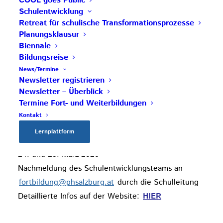
COOL goes Public
für Schulentwickler*innen Teil 1
Schulentwicklung
Veranstaltungsnummer: AUB001SZ06
Retreat für schulische Transformationsprozesse
Eine Teilnahme ist nur für Schulleitungsteams
Planungsklausur
möglich.
Biennale
4 Semester
Bildungsreise
Teil 1: vom 22. Oktober, 10:30 Uhr bis 23. Oktober,
News/Termine
Newsletter registrieren
15:00 Uhr
Newsletter – Überblick
SPES Zukunftsakademie Schlierbach
Termine Fort- und Weiterbildungen
weitere Termine:
Kontakt
25. und 26. Februar 2025
Lernplattform
21. und 22. Oktober 2025
24. und 25. März 2026
Nachmeldung des Schulentwicklungsteams an
fortbildung@phsalzburg.at
durch die Schulleitung
Detaillierte Infos auf der Website:
HIER