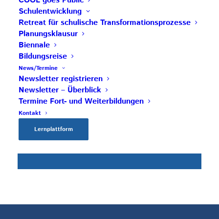
COOL goes Public
AKTUELLE BEITRÄGE
Schulentwicklung
Retreat für schulische Transformationsprozesse
Planungsklausur
Save the Date: COOL Biennale 2027
Biennale
Bildungsreise
BG Zaunergasse SBG – Partnerschule
News/Termine
Newsletter registrieren
Rezertifizierung HAK Neumarkt –
Newsletter – Überblick
Impulsschule
Termine Fort- und Weiterbildungen
BORG Murau – COOL Partnerschule
Kontakt
Save the Date: COOL Biennale 2027
Lernplattform