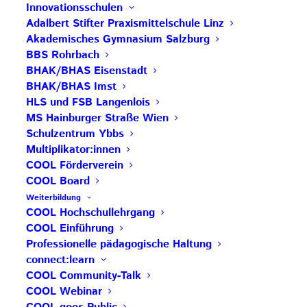
Interessierte Lehrpersonen können sich über den
Innovationsschulen
folgenden Link direkt an der PH Tirol für beide
Adalbert Stifter Praxismittelschule Linz
Veranstaltungen nachmelden – Voraussetzung ist
Akademisches Gymnasium Salzburg
die Genehmigung durch die Schulleitung:
COOL
BBS Rohrbach
Biennale
BHAK/BHAS Eisenstadt
BHAK/BHAS Imst
ANMELDUNG
HLS und FSB Langenlois
MS Hainburger Straße Wien
für
Bildungsinteressierte
ohn
Schulzentrum Ybbs
PH-Online-Zugang:
Multiplikator:innen
COOL Förderverein
COOL Board
Anmeldung:
impulszentrum@cooltrainers.at
Weiterbildung
COOL Hochschullehrgang
Beitrag teilen
COOL Einführung
Professionelle pädagogische Haltung
connect:learn
COOL Community-Talk
COOL Webinar