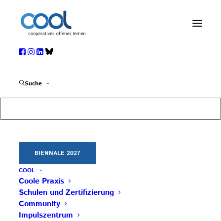
NACHMELDUNG
COOL Biennale 2025
Suche
25. FEBRUAR 2025
|
IN
COOLE PRAXIS
,
TERMIN
,
WEITERBILDUNG
DETAILPROGRAMM:
HIER
BIENNALE 2027
NACHMELDUNG
COOL
Coole Praxis
für
Lehrpersonen
mit PH-
Schulen und Zertifizierung
Community
Online-Zugang:
Impulszentrum